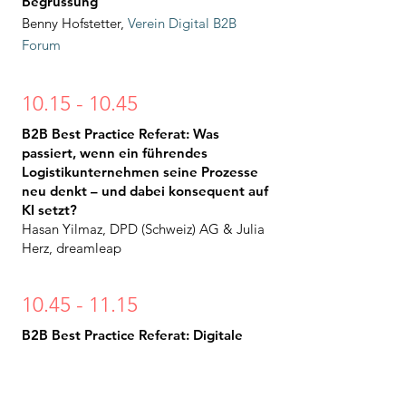
Begrüssung
Benny Hofstetter,
Verein Digital B2B
Forum
10.15 - 10.45
B2B Best Practice Referat: Was
passiert, wenn ein führendes
Logistikunternehmen seine Prozesse
neu denkt – und dabei konsequent auf
KI setzt?
Hasan Yilmaz, DPD (Schweiz) AG & Julia
Herz, dreamleap
10.45 - 11.15
B2B Best Practice Referat: Digitale
Zukunft gestalten: Automatisiert,
vernetzt, vorausschauend
Ulrich Landthaler & Stefan Blank, BWT